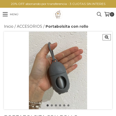
20% OFF abonando por transferencia - 3 CUOTAS SIN INTERES
MENÚ
0
Inicio
/
ACCESORIOS
/
Portabolsita con rollo