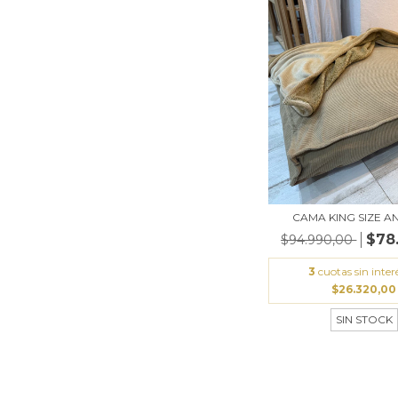
CAMA KING SIZE A
$78
$94.990,00
3
cuotas sin inter
$26.320,00
SIN STOCK