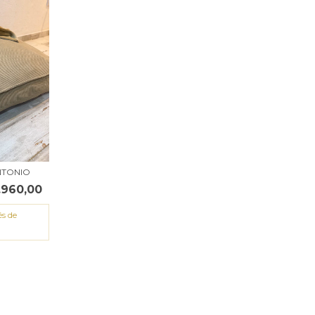
NTONIO
.960,00
és de