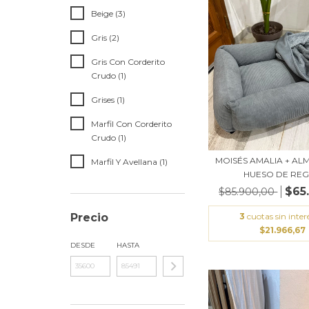
Beige (3)
Gris (2)
Gris Con Corderito
Crudo (1)
Grises (1)
Marfil Con Corderito
Crudo (1)
MOISÉS AMALIA + AL
Marfil Y Avellana (1)
HUESO DE REGA
$65
$85.900,00
3
cuotas sin inter
Precio
$21.966,67
DESDE
HASTA