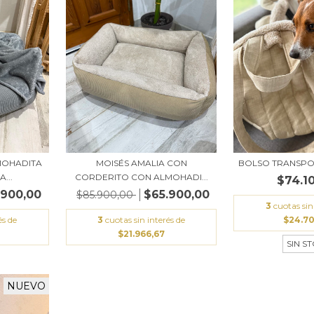
MOHADITA
MOISÉS AMALIA CON
BOLSO TRANSP
...
CORDERITO CON ALMOHADI...
$74.1
.900,00
$65.900,00
$85.900,00
3
cuotas sin
és de
3
cuotas sin interés de
$24.7
$21.966,67
SIN S
NUEVO