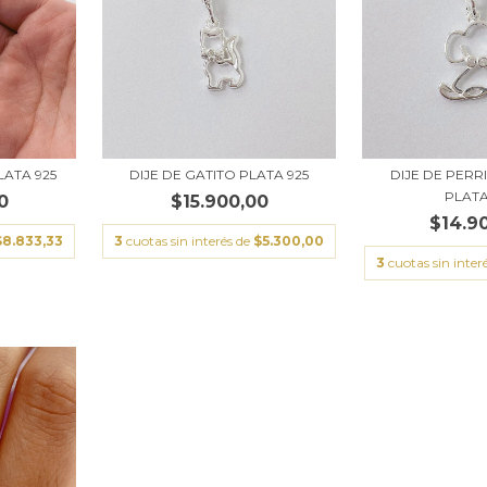
LATA 925
DIJE DE GATITO PLATA 925
DIJE DE PER
PLATA
0
$15.900,00
$14.9
$8.833,33
3
cuotas sin interés de
$5.300,00
3
cuotas sin inter