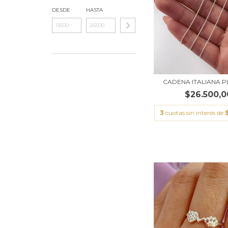
DESDE
HASTA
CADENA ITALIANA P
$26.500,0
3
cuotas sin interés de