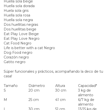
Huella sola beige
Huella sola dorada
Huela sola gris
Huella sola rosa
Huella sola negra
Dos huellitas negras
Dos huellitas beige
Eat Play Love Beige
Eat Play Love Negro
Cat Food Negro
Life is better with a cat Negro
Dog Food negro
Corazón negro
Gatito negro
Súper funcionales y prácticos, acompañando la deco de tu
casa!
Tamaño
Diámetro
Altura
Capacidad*
S
20 cm
30 cm
3 kg de
alimento
M
25 cm
41 cm
6/7 kg de
alimento
L
30 cm
51 cm
13/15 kg de