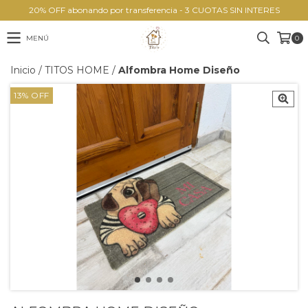
20% OFF abonando por transferencia - 3 CUOTAS SIN INTERES
MENÚ
0
Inicio
/
TITOS HOME
/
Alfombra Home Diseño
13
%
OFF